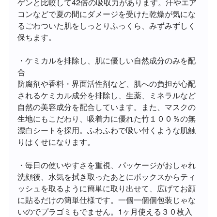
ゲンと比較して42倍の吸収力があります。汗やエア
コンなどで夏の間にダメージを受けた乾燥が気にな
るごわついた肌をしっとりふっくら、みずみずしく
保ちます。
・ケミカルを排除し、肌に優しい自然成分のみを配
合
防腐剤や香料・界面活性剤など、肌への負担が心配
されるケミカル成分を排除し、生薬、ミネラルなど
自然の美容成分を配合しています。また、マスクの
生地にもこだわり、吸着力に優れた竹１００％の無
漂白シートを採用。ふわふわで吸い付くような肌触
りはくせになります。
・毎日の使いやすさを重視、パッケージがおしゃれ
洗顔後、水気を拭き取ったあとにボックスからティ
ッシュを取るように簡単に取り出せて、広げてお顔
に貼るだけの簡単仕様です。一個一個個包装じゃな
いのでプラゴミもでません。1ヶ月使える３０枚入