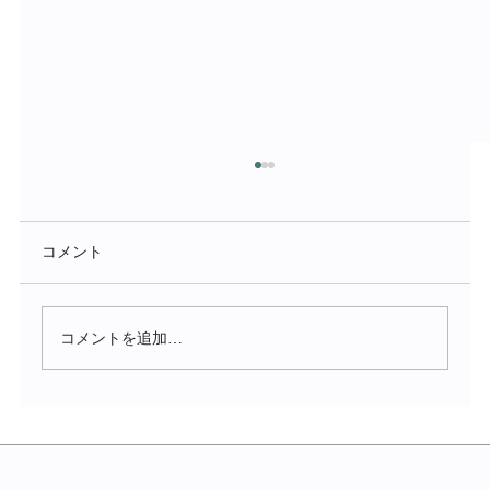
コメント
コメントを追加…
発毛環境から整えるまつげ美容液が誕
生！ 「パナセ フォーディラッシュボリュ
ームセラム」 7/25から販売開始！ 8/31ま