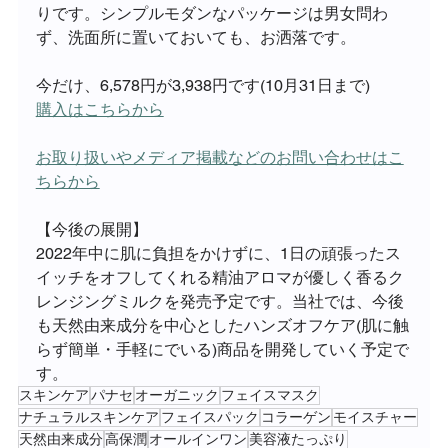
りです。シンプルモダンなパッケージは男女問わ
ず、洗面所に置いておいても、お洒落です。
今だけ、6,578円が3,938円です(10月31日まで)
購入はこちらから
お取り扱いやメディア掲載などのお問い合わせはこ
ちらから
【今後の展開】
2022年中に肌に負担をかけずに、1日の頑張ったス
イッチをオフしてくれる精油アロマが優しく香るク
レンジングミルクを発売予定です。当社では、今後
も天然由来成分を中心としたハンズオフケア(肌に触
らず簡単・手軽にでいる)商品を開発していく予定で
す。
スキンケア
パナセ
オーガニック
フェイスマスク
ナチュラルスキンケア
フェイスパック
コラーゲン
モイスチャー
天然由来成分
高保潤
オールインワン
美容液たっぷり