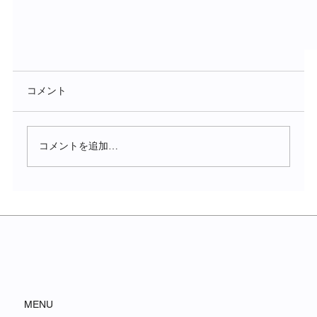
ご来場ありがとうございました
コメント
「ポップアップ開催の御礼と今後の展望について」
「パナセ×シンプリフィラッシュリフト×ブロー」恒例
のポップアップ、大盛況のうちに終了いたしました」
コメントを追加…
【本文例】 拝啓 猛暑の候、皆さまにはますますご清
栄のこととお喜び申し上げます。...
MENU